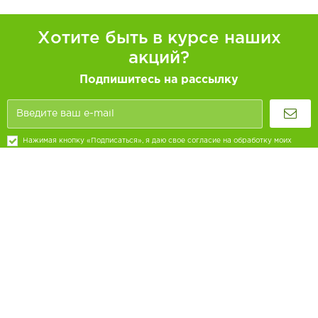
Хотите быть в курсе наших
акций?
Подпишитесь на рассылку
Нажимая кнопку «Подписаться», я даю свое согласие на обработку моих
персональных данных, в соответствии с Федеральным законом от 27.07.2006 года
№152-ФЗ «О персональных данных», на условиях и для целей, определенных в
Согласии на обработку персональных данных
+7 (831) 262-11-26
По будням с 8:00 до 17:30